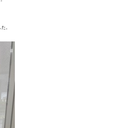
。
した。